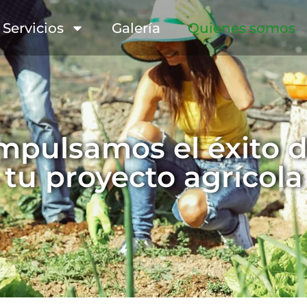
Servicios
Galería
Quienes somos
mpulsamos el éxito 
tu proyecto agrícola